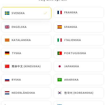
FRANSKA
FRANSKA
SVENSKA
SVENSKA
244 OMDÖME
BAR À VIN
ENGELSKA
ENGELSKA
SPANSKA
SPANSKA
5 Rue Du 8 Mai 1945
24520 Sarlat-La-Canéda France
KATALANSKA
KATALANSKA
ITALIENSKA
ITALIENSKA
TYSKA
TYSKA
PORTUGISISKA
PORTUGISISKA
简体中文 (KINESISKA)
简体中文 (KINESISKA)
JAPANSKA
JAPANSKA
RYSKA
RYSKA
ARABISKA
ARABISKA
한국어 (KOREANSKA)
한국어 (KOREANSKA)
NEDERLÄNDSKA
NEDERLÄNDSKA
Vilka är vi?