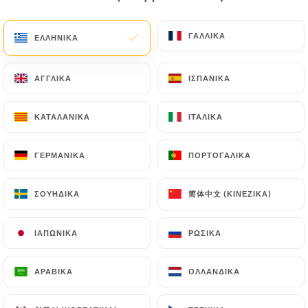
EL
ΜΕΝΟΎ
ΓΑΛΛΙΚΆ
ΓΑΛΛΙΚΆ
ΕΛΛΗΝΙΚΆ
ΕΛΛΗΝΙΚΆ
ΑΓΓΛΙΚΆ
ΑΓΓΛΙΚΆ
ΙΣΠΑΝΙΚΆ
ΙΣΠΑΝΙΚΆ
ΚΑΤΑΛΑΝΙΚΆ
ΚΑΤΑΛΑΝΙΚΆ
ΙΤΑΛΙΚΆ
ΙΤΑΛΙΚΆ
/
ΑΡΧΙΚΉ
ΕΠΑΦΉ
Επαφή
ΓΕΡΜΑΝΙΚΆ
ΓΕΡΜΑΝΙΚΆ
ΠΟΡΤΟΓΑΛΙΚΆ
ΠΟΡΤΟΓΑΛΙΚΆ
简体中文 (ΚΙΝΈΖΙΚΑ)
简体中文 (ΚΙΝΈΖΙΚΑ)
ΣΟΥΗΔΙΚΆ
ΣΟΥΗΔΙΚΆ
ΙΑΠΩΝΙΚΆ
ΙΑΠΩΝΙΚΆ
ΡΩΣΙΚΆ
ΡΩΣΙΚΆ
ΑΡΑΒΙΚΆ
ΑΡΑΒΙΚΆ
ΟΛΛΑΝΔΙΚΆ
ΟΛΛΑΝΔΙΚΆ
Coin Coin