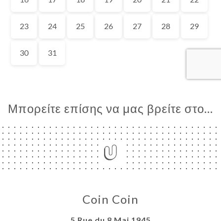
ΙΚΉ
ΤΗΣΗ
ΡΑΦΊΕΣ
ΤΙΚΉ
ΝΟΎ
ΑΦΉ
Μπορείτε επίσης να μας βρείτε στο...
Coin Coin
5 Rue du 8 Mai 1945