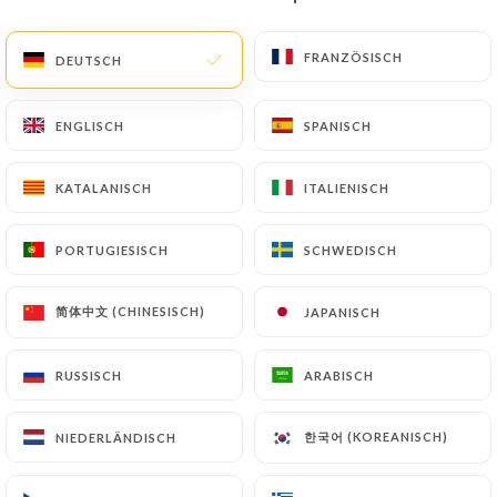
DE
MENÜ
FRANZÖSISCH
FRANZÖSISCH
DEUTSCH
DEUTSCH
ENGLISCH
ENGLISCH
SPANISCH
SPANISCH
KATALANISCH
KATALANISCH
ITALIENISCH
ITALIENISCH
/
START
KONTAKT
Kontakt
PORTUGIESISCH
PORTUGIESISCH
SCHWEDISCH
SCHWEDISCH
简体中文 (CHINESISCH)
简体中文 (CHINESISCH)
JAPANISCH
JAPANISCH
RUSSISCH
RUSSISCH
ARABISCH
ARABISCH
한국어 (KOREANISCH)
한국어 (KOREANISCH)
NIEDERLÄNDISCH
NIEDERLÄNDISCH
Coin Coin