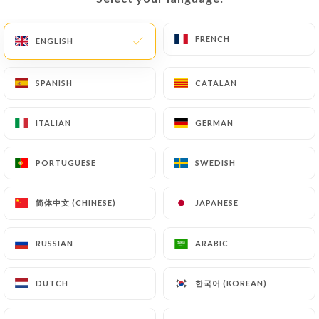
FRENCH
FRENCH
ENGLISH
ENGLISH
244 REVIEW
BAR À VIN
SPANISH
SPANISH
CATALAN
CATALAN
5 Rue Du 8 Mai 1945
24520 Sarlat-La-Canéda France
ITALIAN
ITALIAN
GERMAN
GERMAN
PORTUGUESE
PORTUGUESE
SWEDISH
SWEDISH
简体中文 (CHINESE)
简体中文 (CHINESE)
JAPANESE
JAPANESE
RUSSIAN
RUSSIAN
ARABIC
ARABIC
한국어 (KOREAN)
한국어 (KOREAN)
DUTCH
DUTCH
Who are we?