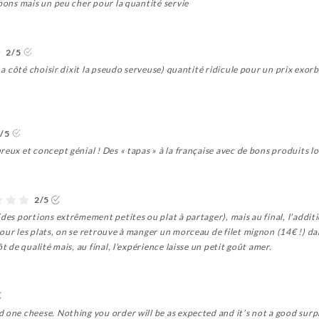
 bons mais un peu cher pour la quantité servie
2/5
d a côté choisir dixit la pseudo serveuse) quantité ridicule pour un prix exo
/5
reux et concept génial ! Des « tapas » à la française avec de bons produits l
2/5
des portions extrêmement petites ou plat à partager), mais au final, l'additi
our les plats, on se retrouve à manger un morceau de filet mignon (14€ !) d
t de qualité mais, au final, l'expérience laisse un petit goût amer.
 one cheese. Nothing you order will be as expected and it’s not a good surp