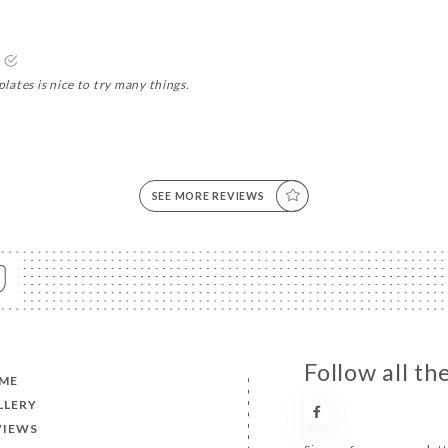
5
plates is nice to try many things.
SEE MORE REVIEWS
Follow all t
ME
LLERY
VIEWS