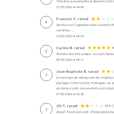
Très bon accueil plats & desserts très
17/05/2026
•
04:08
François C. rated
F
Service nul ( regardez dans l assiette 
carottes......
16/05/2026
•
04:24
Carine B. rated
5
C
Restaurant très sympa , accueil chaleu
08/05/2026
•
09:17
Jean-Baptiste R. rated
J
Le concept du restaurant est original (
partager (charcuterie, fromage), car p
de tasse à café. Les produits sont plutô
07/05/2026
•
04:38
Jill T. rated
2/5
J
Avoid. Food was cold. Cheese plate had