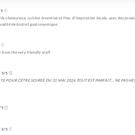
/5
très chaleureux, cuisine inventive et fine, d’inspiration locale, avec des pro
qualité de bistrot gastronomique.
 from the very friendly staff
5/5
E POUR CETRE SOIREE DU 31 MAI 2026 TOUT EST PARFAIT... NE PAS HE
/5
3/5