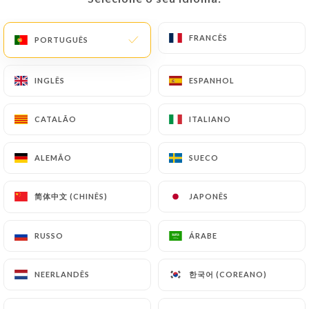
FRANCÊS
FRANCÊS
PORTUGUÊS
PORTUGUÊS
244 AVALIAÇÃO
BAR À VIN
INGLÊS
INGLÊS
ESPANHOL
ESPANHOL
5 Rue Du 8 Mai 1945
24520 Sarlat-La-Canéda France
CATALÃO
CATALÃO
ITALIANO
ITALIANO
ALEMÃO
ALEMÃO
SUECO
SUECO
简体中文 (CHINÊS)
简体中文 (CHINÊS)
JAPONÊS
JAPONÊS
RUSSO
RUSSO
ÁRABE
ÁRABE
한국어 (COREANO)
한국어 (COREANO)
NEERLANDÊS
NEERLANDÊS
Quem somos?