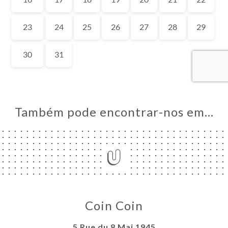
NA
AL
RVAR
ERIA
IAÇÃO
NU
ACTO
Também pode encontrar-nos em…
Coin Coin
5 Rue du 8 Mai 1945