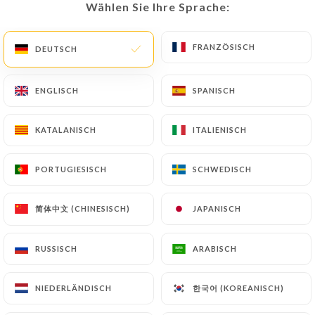
Wählen Sie Ihre Sprache:
Wählen Sie Ihre Sprache:
FRANZÖSISCH
FRANZÖSISCH
DEUTSCH
DEUTSCH
244 BEWERTUNG
BAR À VIN
ENGLISCH
ENGLISCH
SPANISCH
SPANISCH
5 Rue Du 8 Mai 1945
24520 Sarlat-La-Canéda France
KATALANISCH
KATALANISCH
ITALIENISCH
ITALIENISCH
PORTUGIESISCH
PORTUGIESISCH
SCHWEDISCH
SCHWEDISCH
简体中文 (CHINESISCH)
简体中文 (CHINESISCH)
JAPANISCH
JAPANISCH
RUSSISCH
RUSSISCH
ARABISCH
ARABISCH
한국어 (KOREANISCH)
한국어 (KOREANISCH)
NIEDERLÄNDISCH
NIEDERLÄNDISCH
Über uns