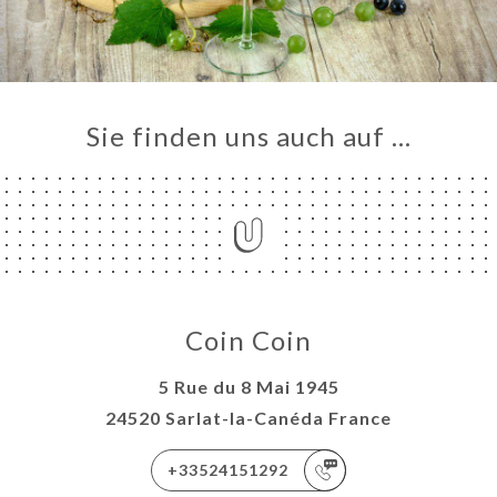
VIEREN
ERIE
RTUNG
NÜ
Sie finden uns auch auf …
TAKT
Coin Coin
5 Rue du 8 Mai 1945
24520 Sarlat-la-Canéda France
+33524151292