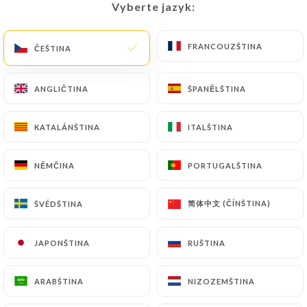
Vyberte jazyk:
Vyberte jazyk:
FRANCOUZŠTINA
FRANCOUZŠTINA
ČEŠTINA
ČEŠTINA
244 RECENZE
BAR À VIN
ANGLIČTINA
ANGLIČTINA
ŠPANĚLŠTINA
ŠPANĚLŠTINA
5 Rue Du 8 Mai 1945
24520 Sarlat-La-Canéda France
KATALÁNŠTINA
KATALÁNŠTINA
ITALŠTINA
ITALŠTINA
NĚMČINA
NĚMČINA
PORTUGALŠTINA
PORTUGALŠTINA
简体中文 (ČÍNŠTINA)
简体中文 (ČÍNŠTINA)
ŠVÉDŠTINA
ŠVÉDŠTINA
JAPONŠTINA
JAPONŠTINA
RUŠTINA
RUŠTINA
ARABŠTINA
ARABŠTINA
NIZOZEMŠTINA
NIZOZEMŠTINA
Kdo jsme?