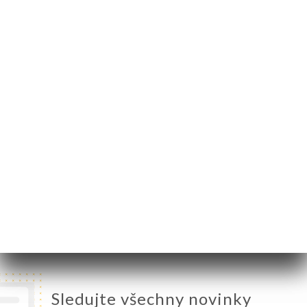
5 Rue du 8 Mai 1945
24520 Sarlat-la-
Canéda France
Pondělí
19:00-22:00
Úterý
12:00-14:00 / 19:00-22:00
Středa
12:00-14:00 / 19:00-22:00
Čtvrtek
12:00-14:00 / 19:00-22:00
Pátek
12:00-14:00 / 19:00-22:00
Sobota
12:00-14:00 / 19:00-22:00
Neděle
12:00-14:00 / 19:00-22:00
Sledujte všechny novinky