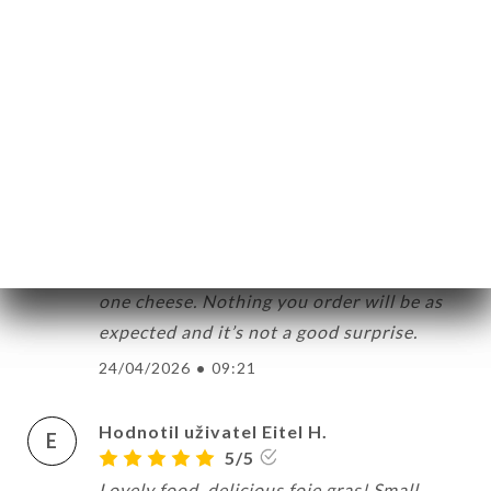
pourrait être une soucoupe de tasse à
café. Les produits sont plutôt de qualité
mais, au final, l'expérience laisse un petit
goût amer.
07/05/2026
•
04:38
Hodnotil uživatel Jill T.
J
2/5
Avoid. Food was cold. Cheese plate had
one cheese. Nothing you order will be as
expected and it’s not a good surprise.
24/04/2026
•
09:21
Hodnotil uživatel Eitel H.
E
5/5
Lovely food, delicious foie gras! Small