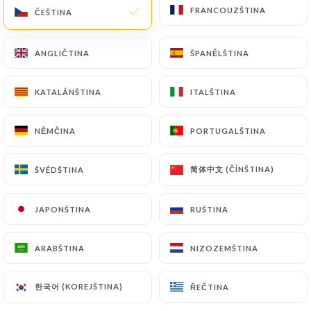
FRANCOUZŠTINA
FRANCOUZŠTINA
ČEŠTINA
ČEŠTINA
Hodnotil uživatel Lionel V.
ANGLIČTINA
ANGLIČTINA
ŠPANĚLŠTINA
ŠPANĚLŠTINA
L
5/5
Excellente adresse, accueil simple et très
KATALÁNŠTINA
KATALÁNŠTINA
ITALŠTINA
ITALŠTINA
chaleureux, cuisine inventive et fine,
d’inspiration locale, avec des produits de
NĚMČINA
NĚMČINA
PORTUGALŠTINA
PORTUGALŠTINA
qualité, ambiance calme et sympathique,
prix tout à fait raisonnable pour une
简体中文 (ČÍNŠTINA)
简体中文 (ČÍNŠTINA)
ŠVÉDŠTINA
ŠVÉDŠTINA
qualité de bistrot gastronomique.
JAPONŠTINA
JAPONŠTINA
RUŠTINA
RUŠTINA
30/06/2026
•
02:02
ARABŠTINA
ARABŠTINA
NIZOZEMŠTINA
NIZOZEMŠTINA
Hodnotil uživatel Alan H.
A
5/5
Really great food and excellent service
한국어 (KOREJŠTINA)
한국어 (KOREJŠTINA)
ŘEČTINA
ŘEČTINA
from the very friendly staff