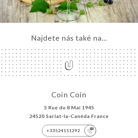
VOVAT
ERIE
ENZE
ÍDKA
Najdete nás také na...
TAKT
Coin Coin
5 Rue du 8 Mai 1945
24520 Sarlat-la-Canéda France
+33524151292