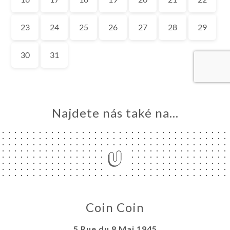
MŮ
VOVAT
ERIE
ENZE
ÍDKA
TAKT
Najdete nás také na...
Coin Coin
5 Rue du 8 Mai 1945