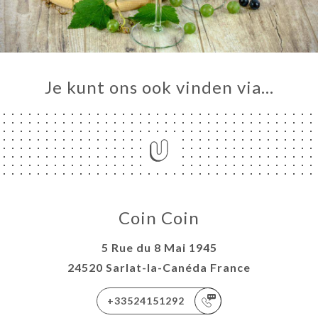
VEREN
ERIJ
IEW
Je kunt ons ook vinden via…
NU
TACT
Coin Coin
5 Rue du 8 Mai 1945
24520 Sarlat-la-Canéda France
+33524151292