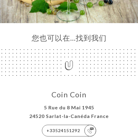
库
价
单
系
您也可以在…找到我们
Coin Coin
5 Rue du 8 Mai 1945
24520 Sarlat-la-Canéda France
+33524151292