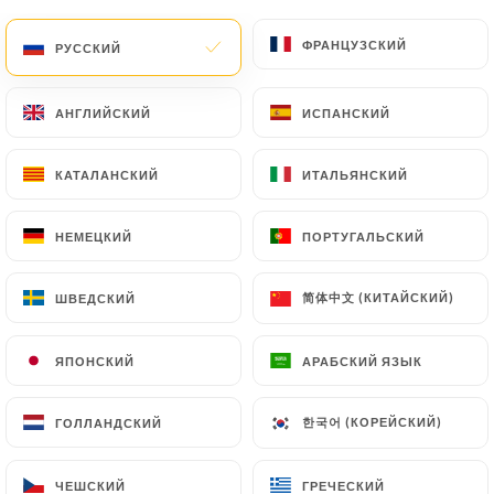
клиентов.
ФРАНЦУЗСКИЙ
ФРАНЦУЗСКИЙ
РУССКИЙ
РУССКИЙ
Lionel V. оценил(-а)
L
АНГЛИЙСКИЙ
АНГЛИЙСКИЙ
ИСПАНСКИЙ
ИСПАНСКИЙ
5/5
Excellente adresse, accueil simple et très
КАТАЛАНСКИЙ
КАТАЛАНСКИЙ
ИТАЛЬЯНСКИЙ
ИТАЛЬЯНСКИЙ
chaleureux, cuisine inventive et fine,
d’inspiration locale, avec des produits de
НЕМЕЦКИЙ
НЕМЕЦКИЙ
ПОРТУГАЛЬСКИЙ
ПОРТУГАЛЬСКИЙ
qualité, ambiance calme et sympathique,
prix tout à fait raisonnable pour une
简体中文 (КИТАЙСКИЙ)
简体中文 (КИТАЙСКИЙ)
ШВЕДСКИЙ
ШВЕДСКИЙ
qualité de bistrot gastronomique.
30/06/2026
•
02:02
ЯПОНСКИЙ
ЯПОНСКИЙ
АРАБСКИЙ ЯЗЫК
АРАБСКИЙ ЯЗЫК
Alan H. оценил(-а)
한국어 (КОРЕЙСКИЙ)
한국어 (КОРЕЙСКИЙ)
ГОЛЛАНДСКИЙ
ГОЛЛАНДСКИЙ
A
5/5
Really great food and excellent service
ЧЕШСКИЙ
ЧЕШСКИЙ
ГРЕЧЕСКИЙ
ГРЕЧЕСКИЙ