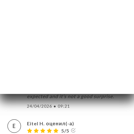
filet mignon (14€ !) dans une assiette qui
pourrait être une soucoupe de tasse à
café. Les produits sont plutôt de qualité
mais, au final, l'expérience laisse un petit
goût amer.
07/05/2026
•
04:38
Jill T. оценил(-а)
J
2/5
Avoid. Food was cold. Cheese plate had
one cheese. Nothing you order will be as
expected and it’s not a good surprise.
24/04/2026
•
09:21
Eitel H. оценил(-а)
E
5/5