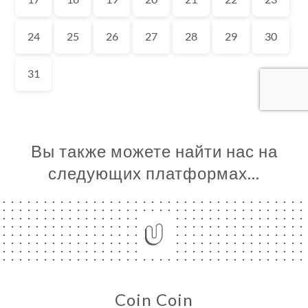
Я
ЦА
ИРОВАТЬ
ЕРЕЯ
ЫВЫ
НЮ
ЬСЯ С
Вы также можете найти нас на
следующих платформах…
Coin Coin