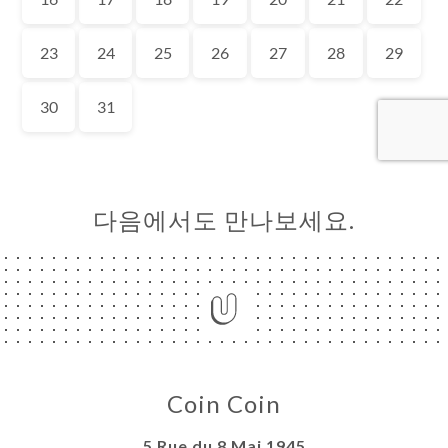
약
기
러
뷰
뉴
락
다음에서도 만나보세요.
Coin Coin
5 Rue du 8 Mai 1945