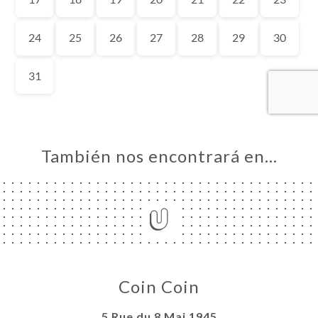
CIO
ERVA
ERÍA
EÑA
NÚ
ACTO
También nos encontrará en…
Coin Coin
5 Rue du 8 Mai 1945